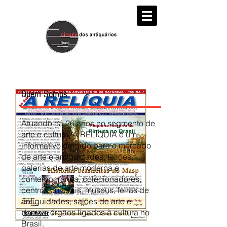
Quem Somos
Atuando há 26 anos no segmento de
arte e cultura, A RELÍQUIA é um
informativo dirigido para o mercado
de arte e antiguidades, leilões,
galerias de arte moderna e
contemporânea, colecionadores,
centros culturais, museus, feiras de
antiguidades, salões de arte e
demais órgãos ligados à cultura no
Brasil.