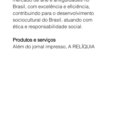
Brasil, com excelência e eficiência,
contribuindo para o desenvolvimento
sociocultural do Brasil, atuando com
ética e responsabilidade social.
Produtos e serviços
Além do jornal impresso, A RELÍQUIA
possui uma
página na internet
, onde
o mesmo conteúdo do jornal é
disponibilizado além de outras dicas
como datas de leilões, exposições e
eventos de arte e cultura. A
RELÍQUIA possui também páginas
no Instagram e
Facebook
.
Para entrar no mercado editorial de
forma mais consolidada, foi criada a
Editora Sabor do Saber com o
objetivo de publicar livros com temas
de interesses gerais.